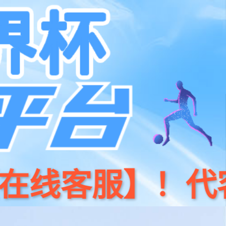
还没有账号？
免费注册